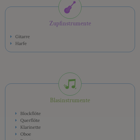
Zupfinstrumente
Gitarre
Harfe
MUSIKSCHULE
Blasinstrumente
Blockflöte
SCHULORDNUNG
Querflöte
Klarinette
KOLLEGIUM
Oboe