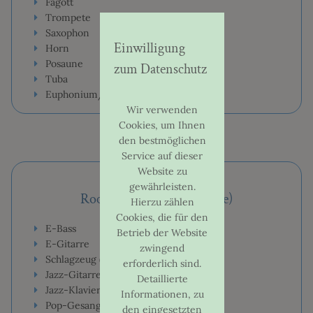
Fagott
FREIWILLIGE LEISTUNGSPRÜFUNG
Trompete
Saxophon
Einwilligung
Horn
FÖRDERUNG UND SPONSOREN
Posaune
zum Datenschutz
Tuba
GESCHICHTE
Euphonium/Tenorhorn
Wir verwenden
KOOPERATIONEN
Cookies, um Ihnen
den bestmöglichen
KURATORIUM
Service auf dieser
Website zu
FÖRDERVEREIN
gewährleisten.
Rock/Pop/Jazz (ab 12 Jahre)
Hierzu zählen
Cookies, die für den
E-Bass
Betrieb der Website
E-Gitarre
UNTERRICHT
zwingend
Schlagzeug (ab 8 Jahre)
erforderlich sind.
Jazz-Gitarre
Detaillierte
ELEMENTARFÄCHER
Jazz-Klavier
Informationen, zu
Pop-Gesang
den eingesetzten